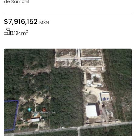
de Samahil
$7,916,152
MXN
2
13,194
m