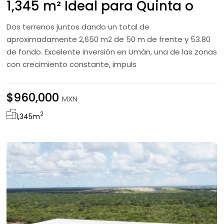
1,345 m² Ideal para Quinta o
Desarrollo habitacional
Dos terrenos juntos dando un total de
aproximadamente 2,650 m2 de 50 m de frente y 53.80
de fondo. Excelente inversión en Umán, una de las zonas
con crecimiento constante, impuls
$960,000
MXN
2
1,345
m