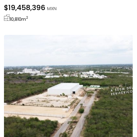
$19,458,396
MXN
2
10,810
m