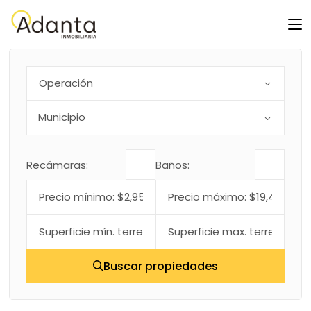
Skip
to
the
content
Operación
Recámaras:
Baños:
Buscar propiedades