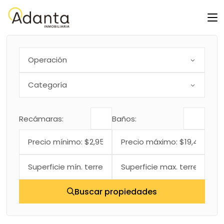
Skip
to
the
content
Operación
Categoría
Recámaras:
Baños:
Buscar propiedades