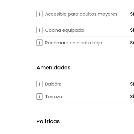
Accesible para adultos mayores:
S
Cocina equipada:
S
Recámara en planta baja:
S
Amenidades
Balcón:
S
Terraza:
S
Políticas