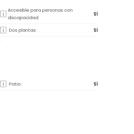
Accesible para personas con
í
Sí
discapacidad:
í
Dos plantas:
Sí
í
í
Patio:
Sí
í