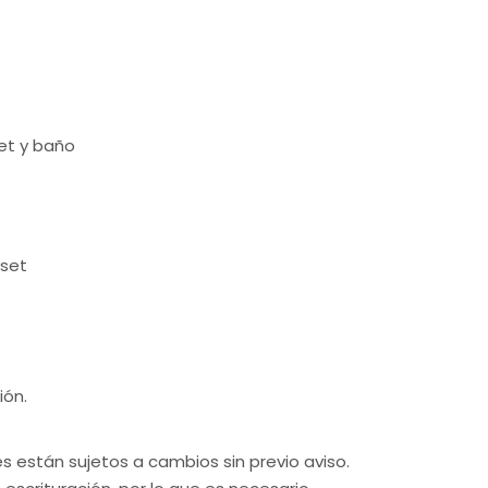
et y baño
oset
ión.
es están sujetos a cambios sin previo aviso.