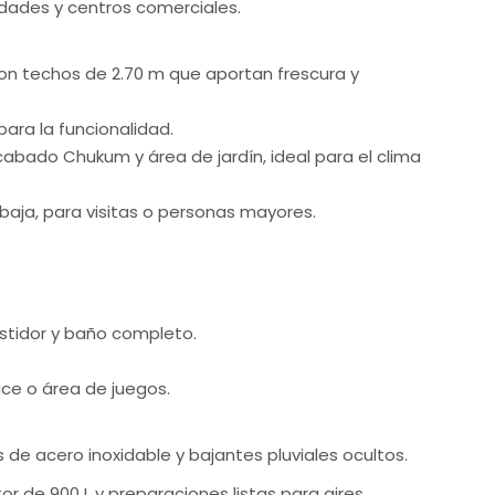
idades y centros comerciales.
con techos de 2.70 m que aportan frescura y
para la funcionalidad.
abado Chukum y área de jardín, ideal para el clima
ja, para visitas o personas mayores.
estidor y baño completo.
ice o área de juegos.
e acero inoxidable y bajantes pluviales ocultos.
or de 900 L y preparaciones listas para aires