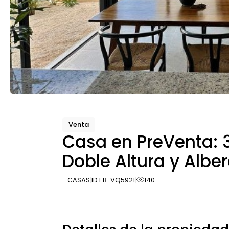
Venta
Casa en PreVenta: 
Doble Altura y Albe
- CASAS
ID:
EB-VQ5921
140