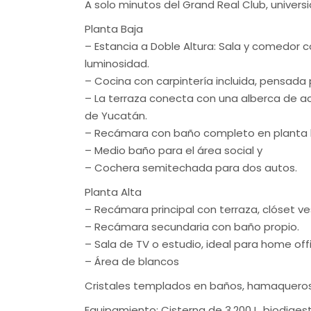
A solo minutos del Grand Real Club, univers
Planta Baja
– Estancia a Doble Altura: Sala y comedor 
luminosidad.
– Cocina con carpintería incluida, pensada 
– La terraza conecta con una alberca de ac
de Yucatán.
– Recámara con baño completo en planta ba
– Medio baño para el área social y
– Cochera semitechada para dos autos.
Planta Alta
– Recámara principal con terraza, clóset v
– Recámara secundaria con baño propio.
– Sala de TV o estudio, ideal para home off
– Área de blancos
Cristales templados en baños, hamaqueros d
Equipamiento: Cisterna de 3,200 L, biodigest